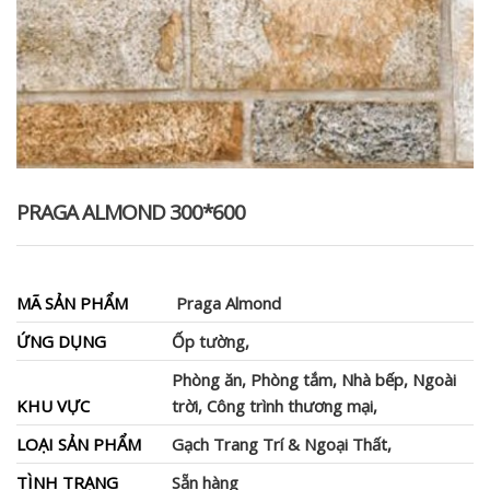
PRAGA ALMOND 300*600
MÃ SẢN PHẨM
Praga Almond
ỨNG DỤNG
Ốp tường,
Phòng ăn, Phòng tắm, Nhà bếp, Ngoài
KHU VỰC
trời, Công trình thương mại,
LOẠI SẢN PHẨM
Gạch Trang Trí & Ngoại Thất,
TÌNH TRẠNG
Sẵn hàng