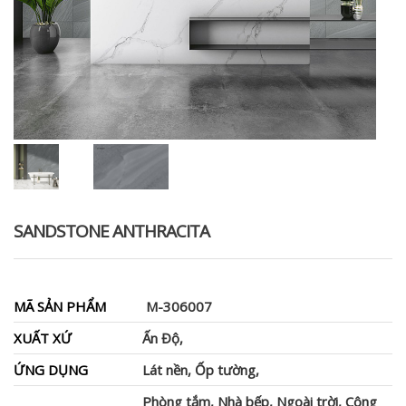
SANDSTONE ANTHRACITA
MÃ SẢN PHẨM
M-306007
XUẤT XỨ
Ấn Độ,
ỨNG DỤNG
Lát nền, Ốp tường,
Phòng tắm, Nhà bếp, Ngoài trời, Công