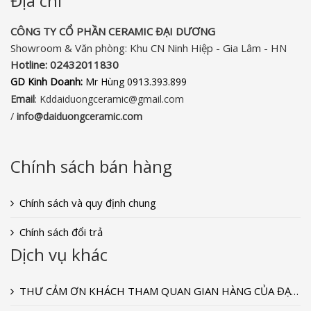
Địa chỉ
CÔNG TY CỔ PHẦN CERAMIC ĐẠI DƯƠNG​
Showroom & Văn phòng: Khu CN Ninh Hiệp - Gia Lâm - HN
Hotline:
02432011830‬
GD Kinh Doanh:
Mr Hùng 0913.393.899
Email
: Kddaiduongceramic@gmail.com
/
info
@daiduongceramic.com
Chính sách bán hàng
Chính sách và quy định chung
Chính sách đổi trả
Dịch vụ khác
THƯ CẢM ƠN KHÁCH THAM QUAN GIAN HÀNG CỦA ĐẠI DƯƠNG CERAMIC TẠI TRIỂN LÃM VIETBUILD T9-2022