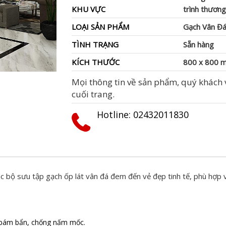
KHU VỰC
trình thương
LOẠI SẢN PHẨM
Gạch Vân Đá
TÌNH TRẠNG
Sẵn hàng
KÍCH THƯỚC
800 x 800 
Mọi thông tin về sản phẩm, quý khách v
cuối trang.
Hotline: ‭02432011830‬
c bộ sưu tập gạch ốp lát vân đá đem đến vẻ đẹp tinh tế, phù hợp v
g bám bẩn, chống nấm mốc.