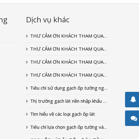
ng
Dịch vụ khác
g
THƯ CẢM ƠN KHÁCH THAM QUAN GIAN HÀNG CỦA ĐẠI DƯƠNG CERAMIC TẠI TRIỂN LÃM VIETBUILD T9-2022
THƯ CẢM ƠN KHÁCH THAM QUAN GIAN HÀNG CỦA ĐẠI DƯƠNG CERAMIC TẠI TRIỂN LÃM VIETBUILD T9-2020
THƯ CẢM ƠN KHÁCH THAM QUAN GIAN HÀNG CỦA ĐẠI DƯƠNG CERAMIC TẠI TRIỂN LÃM VIETBUILD T9-2018
THƯ CẢM ƠN KHÁCH THAM QUAN GIAN HÀNG CỦA ĐẠI DƯƠNG CERAMIC TẠI TRIỂN LÃM VIETBUILD 2018
Tiêu chí sử dụng gạch ốp tường ngoài trời
Thị trường gạch lát nền nhập khẩu 2018
Tìm hiểu về các loại gạch ốp lát
Tiêu chí lựa chọn gạch ốp tường và lát nền