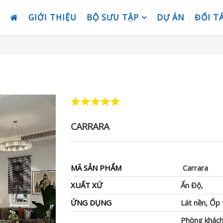
GIỚI THIỆU
BỘ SƯU TẬP
DỰ ÁN
ĐỐI T
CARRARA
MÃ SẢN PHẨM
Carrara
XUẤT XỨ
Ấn Độ,
ỨNG DỤNG
Lát nền, Ốp
Phòng khách