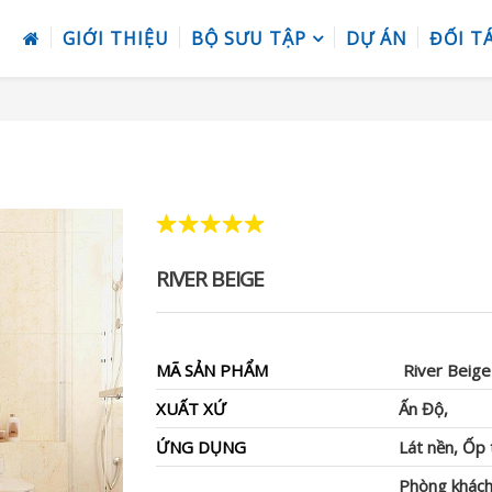
GIỚI THIỆU
BỘ SƯU TẬP
DỰ ÁN
ĐỐI T
RIVER BEIGE
MÃ SẢN PHẨM
River Beige
XUẤT XỨ
Ấn Độ,
ỨNG DỤNG
Lát nền, Ốp
Phòng khách,