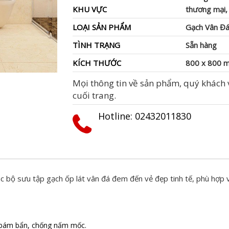
KHU VỰC
thương mại,
LOẠI SẢN PHẨM
Gạch Vân Đá
TÌNH TRẠNG
Sẵn hàng
KÍCH THƯỚC
800 x 800 
Mọi thông tin về sản phẩm, quý khách v
cuối trang.
Hotline: ‭02432011830‬
c bộ sưu tập gạch ốp lát vân đá đem đến vẻ đẹp tinh tế, phù hợp v
g bám bẩn, chống nấm mốc.