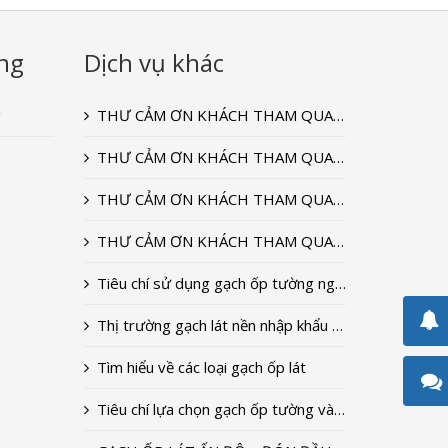
ng
Dịch vụ khác
g
THƯ CẢM ƠN KHÁCH THAM QUAN GIAN HÀNG CỦA ĐẠI DƯƠNG CERAMIC TẠI TRIỂN LÃM VIETBUILD T9-2022
THƯ CẢM ƠN KHÁCH THAM QUAN GIAN HÀNG CỦA ĐẠI DƯƠNG CERAMIC TẠI TRIỂN LÃM VIETBUILD T9-2020
THƯ CẢM ƠN KHÁCH THAM QUAN GIAN HÀNG CỦA ĐẠI DƯƠNG CERAMIC TẠI TRIỂN LÃM VIETBUILD T9-2018
THƯ CẢM ƠN KHÁCH THAM QUAN GIAN HÀNG CỦA ĐẠI DƯƠNG CERAMIC TẠI TRIỂN LÃM VIETBUILD 2018
Tiêu chí sử dụng gạch ốp tường ngoài trời
Thị trường gạch lát nền nhập khẩu 2018
Tìm hiểu về các loại gạch ốp lát
Tiêu chí lựa chọn gạch ốp tường và lát nền