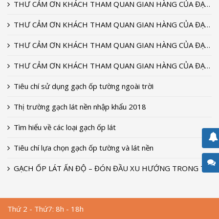
THƯ CẢM ƠN KHÁCH THAM QUAN GIAN HÀNG CỦA ĐẠI DƯƠNG CERAMIC TẠI TRIỂN LÃM VIETBUILD T9-2022
THƯ CẢM ƠN KHÁCH THAM QUAN GIAN HÀNG CỦA ĐẠI DƯƠNG CERAMIC TẠI TRIỂN LÃM VIETBUILD T9-2020
THƯ CẢM ƠN KHÁCH THAM QUAN GIAN HÀNG CỦA ĐẠI DƯƠNG CERAMIC TẠI TRIỂN LÃM VIETBUILD T9-2018
THƯ CẢM ƠN KHÁCH THAM QUAN GIAN HÀNG CỦA ĐẠI DƯƠNG CERAMIC TẠI TRIỂN LÃM VIETBUILD 2018
Tiêu chí sử dụng gạch ốp tường ngoài trời
Thị trường gạch lát nền nhập khẩu 2018
Tìm hiểu về các loại gạch ốp lát
Tiêu chí lựa chọn gạch ốp tường và lát nền
GẠCH ỐP LÁT ẤN ĐỘ – ĐÓN ĐẦU XU HƯỚNG TRONG THIẾT KẾ
Thứ 2 - Thứ7: 8h - 18h