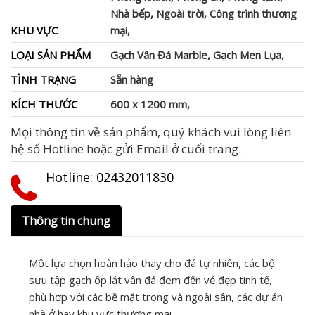
Nhà bếp, Ngoài trời, Công trình thương
KHU VỰC
mại,
LOẠI SẢN PHẨM
Gạch Vân Đá Marble, Gạch Men Lụa,
TÌNH TRẠNG
Sẵn hàng
KÍCH THƯỚC
600 x 1200 mm,
Mọi thông tin về sản phẩm, quý khách vui lòng liên
hệ số Hotline hoặc gửi Email ở cuối trang.
Hotline: ‭02432011830‬
Thông tin chung
Một lựa chọn hoàn hảo thay cho đá tự nhiên, các bộ
sưu tập gạch ốp lát vân đá đem đến vẻ đẹp tinh tế,
phù hợp với các bề mặt trong và ngoài sân, các dự án
nhà ở hay khu vực thương mại.