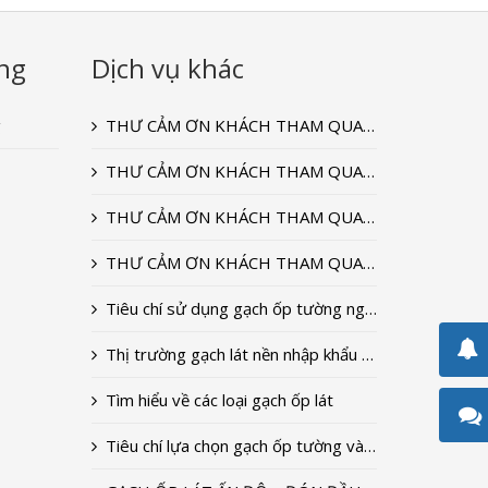
ng
Dịch vụ khác
g
THƯ CẢM ƠN KHÁCH THAM QUAN GIAN HÀNG CỦA ĐẠI DƯƠNG CERAMIC TẠI TRIỂN LÃM VIETBUILD T9-2022
THƯ CẢM ƠN KHÁCH THAM QUAN GIAN HÀNG CỦA ĐẠI DƯƠNG CERAMIC TẠI TRIỂN LÃM VIETBUILD T9-2020
THƯ CẢM ƠN KHÁCH THAM QUAN GIAN HÀNG CỦA ĐẠI DƯƠNG CERAMIC TẠI TRIỂN LÃM VIETBUILD T9-2018
THƯ CẢM ƠN KHÁCH THAM QUAN GIAN HÀNG CỦA ĐẠI DƯƠNG CERAMIC TẠI TRIỂN LÃM VIETBUILD 2018
Tiêu chí sử dụng gạch ốp tường ngoài trời
Thị trường gạch lát nền nhập khẩu 2018
Tìm hiểu về các loại gạch ốp lát
Tiêu chí lựa chọn gạch ốp tường và lát nền