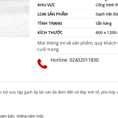
KHU VỰC
Công trình 
LOẠI SẢN PHẨM
Gạch Vân Đá
TÌNH TRẠNG
Sẵn hàng
KÍCH THƯỚC
600 x 1200
Mọi thông tin về sản phẩm, quý khách v
cuối trang.
Hotline: ‭02432011830‬
c bộ sưu tập gạch ốp lát vân đá đem đến vẻ đẹp tinh tế, phù hợp v
g bám bẩn, chống nấm mốc.