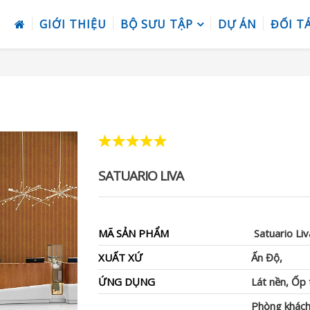
GIỚI THIỆU
BỘ SƯU TẬP
DỰ ÁN
ĐỐI T
SATUARIO LIVA
MÃ SẢN PHẨM
Satuario Liv
XUẤT XỨ
Ấn Độ,
ỨNG DỤNG
Lát nền, Ốp
Phòng khách