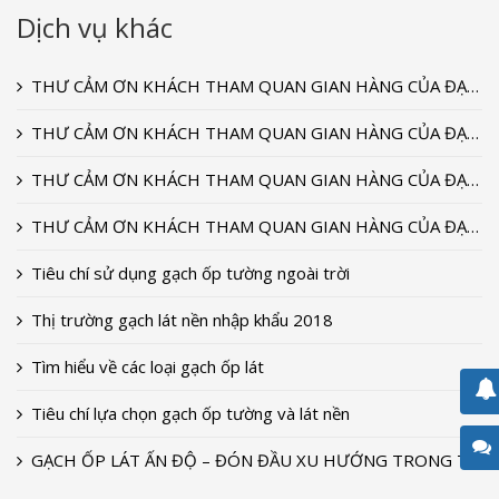
Dịch vụ khác
THƯ CẢM ƠN KHÁCH THAM QUAN GIAN HÀNG CỦA ĐẠI DƯƠNG CERAMIC TẠI TRIỂN LÃM VIETBUILD T9-2022
THƯ CẢM ƠN KHÁCH THAM QUAN GIAN HÀNG CỦA ĐẠI DƯƠNG CERAMIC TẠI TRIỂN LÃM VIETBUILD T9-2020
THƯ CẢM ƠN KHÁCH THAM QUAN GIAN HÀNG CỦA ĐẠI DƯƠNG CERAMIC TẠI TRIỂN LÃM VIETBUILD T9-2018
THƯ CẢM ƠN KHÁCH THAM QUAN GIAN HÀNG CỦA ĐẠI DƯƠNG CERAMIC TẠI TRIỂN LÃM VIETBUILD 2018
Tiêu chí sử dụng gạch ốp tường ngoài trời
Thị trường gạch lát nền nhập khẩu 2018
Tìm hiểu về các loại gạch ốp lát
Tiêu chí lựa chọn gạch ốp tường và lát nền
GẠCH ỐP LÁT ẤN ĐỘ – ĐÓN ĐẦU XU HƯỚNG TRONG THIẾT KẾ