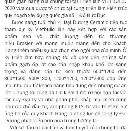
quan gian hàng của chúng tôi tại Triển lãm VIETBUILD
2020 vừa qua được tổ chức tại cung triển lãm kiến trúc
quy hoạch xây dựng quốc gia số 1 Đỗ Đức Dục .
​ Bước sang tuổi thứ 4, Đại Dương Ceramic tiếp tục
tham dự kỳ Vietbuild lần này kết hợp với các sản
phẩm sen vòi chất lượng đến từ thương
hiệu Brasler với mong muốn mang đến cho Khách
Hàng thêm nhiều sự lựa chọn cho ngôi nhà của mình. Ở
kỳ triển lãm này, chúng tôi đã đem đến những sản
phẩm gạch ốp lát cao cấp nhập khẩu khổ lớn sang
trọng và đẳng cấp từ kích thước 600*1200 đến
800*1600, 900*1800, 1200*1200, 1200*2400 đáp ứng
mọi nhu cầu từ khách hàng tiêu dùng đến những dự án
lớn. Chúng tôi cũng đã tìm kiếm được cơ hội hợp tác với
các quý Đại Lý và nhà phân phối khắp mọi miền cũng
như các chủ đầu tư, văn phòng KTS, tư vấn thiết kế. Sự
ủng hộ của quý Khách Hàng là động lực để công ty Đại
Dương phát triển hơn nữa trong tương lai.
Với sự đầu tư bài bản và tâm huyết của chúng tôi đã