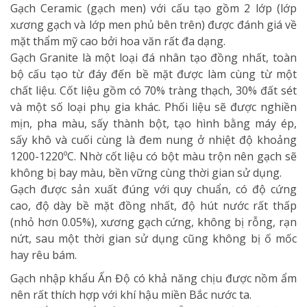
Gạch Ceramic (gạch men) với cấu tạo gồm 2 lớp (lớp
xương gạch và lớp men phủ bên trên) được đánh giá về
mặt thẩm mỹ cao bởi hoa văn rất đa dạng.
Gạch Granite là một loại đá nhân tạo đồng nhất, toàn
bộ cấu tạo từ đáy đến bề mặt được làm cùng từ một
chất liệu. Cốt liệu gồm có 70% tràng thạch, 30% đất sét
và một số loại phụ gia khác. Phối liệu sẽ được nghiền
mịn, pha màu, sấy thành bột, tạo hình bằng máy ép,
sấy khô và cuối cùng là đem nung ở nhiệt độ khoảng
1200-1220ºC. Nhờ cốt liệu có bột màu trộn nên gạch sẽ
không bị bay màu, bền vững cùng thời gian sử dụng.
Gạch được sản xuất đúng với quy chuẩn, có độ cứng
cao, độ dày bề mặt đồng nhất, độ hút nước rất thấp
(nhỏ hơn 0.05%), xương gạch cứng, không bị rỗng, rạn
nứt, sau một thời gian sử dụng cũng không bị ố mốc
hay rêu bám.
Gạch nhập khẩu Ấn Độ có khả năng chịu được nồm ẩm
nên rất thích hợp với khí hậu miền Bắc nước ta.